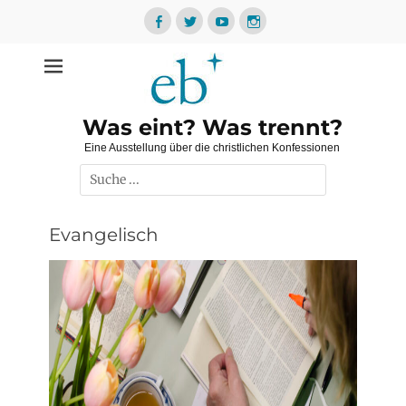
Zum
Inhalt
Facebook
Twitter
YouTube
Instagram
springen
Was eint? Was trennt?
Eine Ausstellung über die christlichen Konfessionen
Suche
nach:
Evangelisch