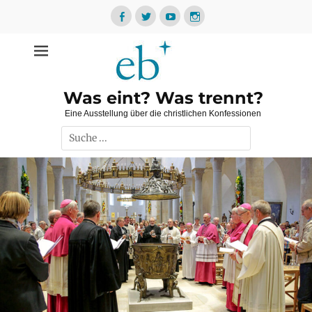
Zum
Inhalt
Facebook
Twitter
YouTube
Instagram
springen
Was eint? Was trennt?
Eine Ausstellung über die christlichen Konfessionen
Suche
nach: